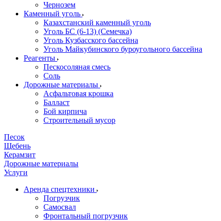
Чернозем
Каменный уголь
Казахстанский каменный уголь
Уголь БС (6-13) (Семечка)
Уголь Кузбасского бассейна
Уголь Майкубинского буроугольного бассейна
Реагенты
Пескосоляная смесь
Соль
Дорожные материалы
Асфальтовая крошка
Балласт
Бой кирпича
Строительный мусор
Песок
Щебень
Керамзит
Дорожные материалы
Услуги
Аренда спецтехники
Погрузчик
Самосвал
Фронтальный погрузчик