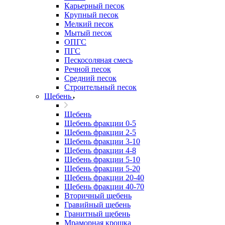
Карьерный песок
Крупный песок
Мелкий песок
Мытый песок
ОПГС
ПГС
Пескосоляная смесь
Речной песок
Средний песок
Строительный песок
Щебень
Щебень
Щебень фракции 0-5
Щебень фракции 2-5
Щебень фракции 3-10
Щебень фракции 4-8
Щебень фракции 5-10
Щебень фракции 5-20
Щебень фракции 20-40
Щебень фракции 40-70
Вторичный щебень
Гравийный щебень
Гранитный щебень
Мраморная крошка