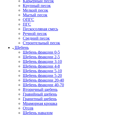
Карьерный песок
Крупный песок
Мелкий песок
Мытый песок
ОПГС
ПГС
Пескосоляная смесь
Речной песок
Средний песок
Строительный песок
Щебень
Щебень фракции 0-5
Щебень фракции 2-5
Щебень фракции 3-10
Щебень фракции 4-8
Щебень фракции 5-10
Щебень фракции 5-20
Щебень фракции 20-40
Щебень фракции 40-70
Вторичный щебень
Гравийный щебень
Гранитный щебень
Мраморная крошка
Отсев
Щебень навалом