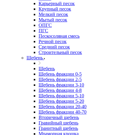
Карьерный песок
Крупный песок
Мелкий песок
Мытый песок
ОПГС
ПГС
Пескосоляная смесь
Речной песок
Средний песок
Строительный песок
Щебень
Щебень
Щебень фракции 0-5
Щебень фракции 2-5
Щебень фракции 3-10
Щебень фракции 4-8
Щебень фракции 5-10
Щебень фракции 5-20
Щебень фракции 20-40
Щебень фракции 40-70
Вторичный щебень
Гравийный щебень
Гранитный щебень
Мраморная крошка