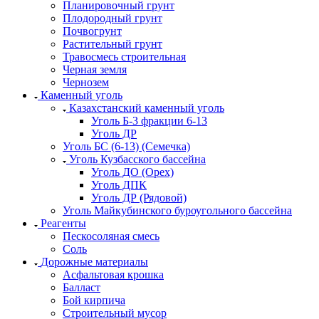
Планировочный грунт
Плодородный грунт
Почвогрунт
Растительный грунт
Травосмесь строительная
Черная земля
Чернозем
Каменный уголь
Казахстанский каменный уголь
Уголь Б-3 фракции 6-13
Уголь ДР
Уголь БС (6-13) (Семечка)
Уголь Кузбасского бассейна
Уголь ДО (Орех)
Уголь ДПК
Уголь ДР (Рядовой)
Уголь Майкубинского буроугольного бассейна
Реагенты
Пескосоляная смесь
Соль
Дорожные материалы
Асфальтовая крошка
Балласт
Бой кирпича
Строительный мусор