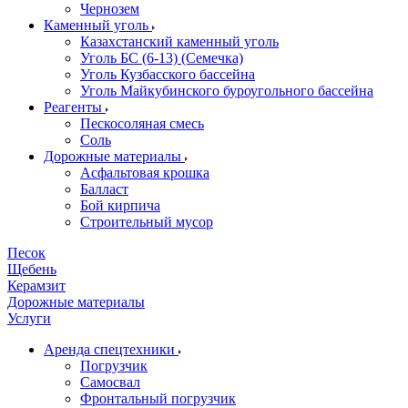
Чернозем
Каменный уголь
Казахстанский каменный уголь
Уголь БС (6-13) (Семечка)
Уголь Кузбасского бассейна
Уголь Майкубинского буроугольного бассейна
Реагенты
Пескосоляная смесь
Соль
Дорожные материалы
Асфальтовая крошка
Балласт
Бой кирпича
Строительный мусор
Песок
Щебень
Керамзит
Дорожные материалы
Услуги
Аренда спецтехники
Погрузчик
Самосвал
Фронтальный погрузчик