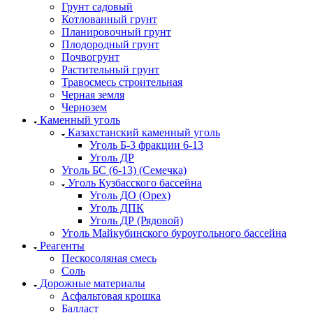
Грунт садовый
Котлованный грунт
Планировочный грунт
Плодородный грунт
Почвогрунт
Растительный грунт
Травосмесь строительная
Черная земля
Чернозем
Каменный уголь
Казахстанский каменный уголь
Уголь Б-3 фракции 6-13
Уголь ДР
Уголь БС (6-13) (Семечка)
Уголь Кузбасского бассейна
Уголь ДО (Орех)
Уголь ДПК
Уголь ДР (Рядовой)
Уголь Майкубинского буроугольного бассейна
Реагенты
Пескосоляная смесь
Соль
Дорожные материалы
Асфальтовая крошка
Балласт