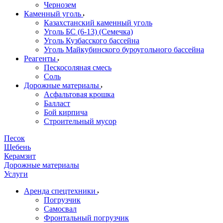
Чернозем
Каменный уголь
Казахстанский каменный уголь
Уголь БС (6-13) (Семечка)
Уголь Кузбасского бассейна
Уголь Майкубинского буроугольного бассейна
Реагенты
Пескосоляная смесь
Соль
Дорожные материалы
Асфальтовая крошка
Балласт
Бой кирпича
Строительный мусор
Песок
Щебень
Керамзит
Дорожные материалы
Услуги
Аренда спецтехники
Погрузчик
Самосвал
Фронтальный погрузчик