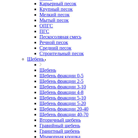
Карьерный песок
Крупный песок
Мелкий песок
Мытый песок
ОПГС
ПГС
Пескосоляная смесь
Речной песок
Средний песок
Строительный песок
Щебень
Щебень
Щебень фракции 0-5
Щебень фракции 2-5
Щебень фракции 3-10
Щебень фракции 4-8
Щебень фракции 5-10
Щебень фракции 5-20
Щебень фракции 20-40
Щебень фракции 40-70
Вторичный щебень
Гравийный щебень
Гранитный щебень
Мраморная крошка