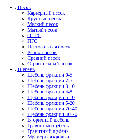
Песок
Карьерный песок
Крупный песок
Мелкий песок
Мытый песок
ОПГС
ПГС
Пескосоляная смесь
Речной песок
Средний песок
Строительный песок
Щебень
Щебень фракции 0-5
Щебень фракции 2-5
Щебень фракции 3-10
Щебень фракции 4-8
Щебень фракции 5-10
Щебень фракции 5-20
Щебень фракции 20-40
Щебень фракции 40-70
Вторичный щебень
Гравийный щебень
Гранитный щебень
Мраморная крошка