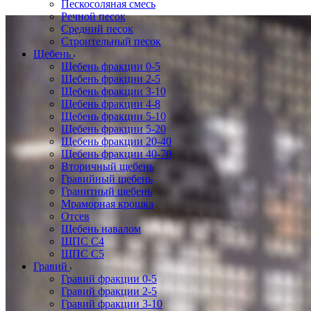
Пескосоляная смесь
Речной песок
Средний песок
Строительный песок
Щебень
Щебень фракции 0-5
Щебень фракции 2-5
Щебень фракции 3-10
Щебень фракции 4-8
Щебень фракции 5-10
Щебень фракции 5-20
Щебень фракции 20-40
Щебень фракции 40-70
Вторичный щебень
Гравийный щебень
Гранитный щебень
Мраморная крошка
Отсев
Щебень навалом
ЩПС С4
ЩПС С5
Гравий
Гравий фракции 0-5
Гравий фракции 2-5
Гравий фракции 3-10