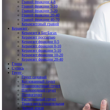
Гравий фракции 4-8
Гравий фракции 5-10
Гравий фракции 5-20
Гравий фракции 20-40
Гравий фракции 40-70
Керамзитовый гравий
Керамзит
Керамзит в БигБэгах
Керамзит россыпью
Керамзит фракции 0-5
Керамзит фракции 0-10
Керамзит фракции 5-10
Керамзит фракции 10-20
Керамзит фракции 20-40
Глина
Супесь
Грунт
Грунт садовый
Котлованный грунт
Планировочный грунт
Плодородный грунт
Почвогрунт
Растительный грунт
Травосмесь строительная
Черная земля