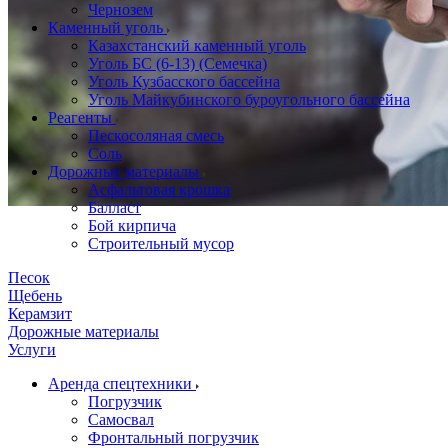
Чернозем
Каменный уголь
Казахстанский каменный уголь
Уголь БС (6-13) (Семечка)
Уголь Кузбасского бассейна
Уголь Майкубинского буроугольного бассейна
Реагенты
Пескосоляная смесь
Соль
Дорожные материалы
Асфальтовая крошка
Балласт
Бой кирпича
Строительный мусор
Песок
Щебень
Керамзит
Дорожные материалы
Услуги
Аренда спецтехники
Погрузчик
Самосвал
Фронтальный погрузчик