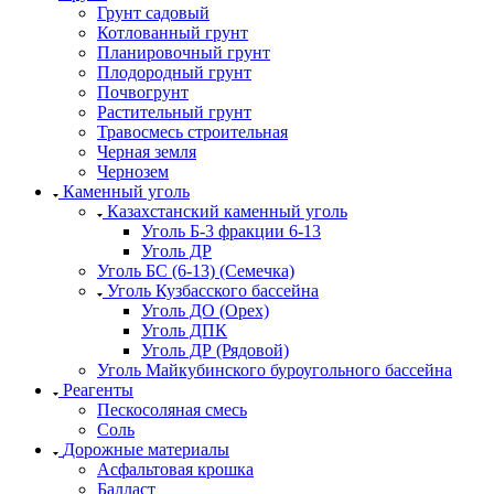
Грунт садовый
Котлованный грунт
Планировочный грунт
Плодородный грунт
Почвогрунт
Растительный грунт
Травосмесь строительная
Черная земля
Чернозем
Каменный уголь
Казахстанский каменный уголь
Уголь Б-3 фракции 6-13
Уголь ДР
Уголь БС (6-13) (Семечка)
Уголь Кузбасского бассейна
Уголь ДО (Орех)
Уголь ДПК
Уголь ДР (Рядовой)
Уголь Майкубинского буроугольного бассейна
Реагенты
Пескосоляная смесь
Соль
Дорожные материалы
Асфальтовая крошка
Балласт