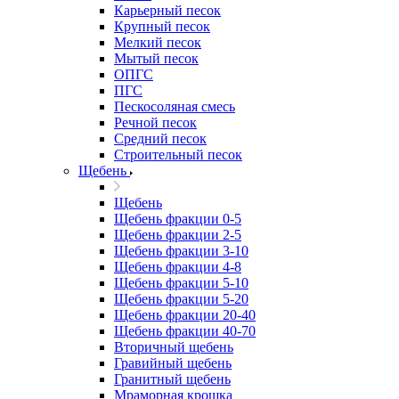
Карьерный песок
Крупный песок
Мелкий песок
Мытый песок
ОПГС
ПГС
Пескосоляная смесь
Речной песок
Средний песок
Строительный песок
Щебень
Щебень
Щебень фракции 0-5
Щебень фракции 2-5
Щебень фракции 3-10
Щебень фракции 4-8
Щебень фракции 5-10
Щебень фракции 5-20
Щебень фракции 20-40
Щебень фракции 40-70
Вторичный щебень
Гравийный щебень
Гранитный щебень
Мраморная крошка