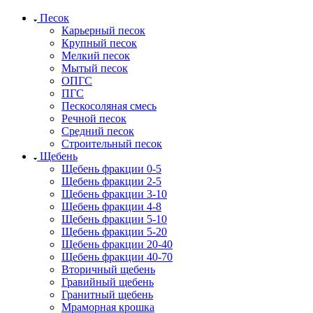
Песок
Карьерный песок
Крупный песок
Мелкий песок
Мытый песок
ОПГС
ПГС
Пескосоляная смесь
Речной песок
Средний песок
Строительный песок
Щебень
Щебень фракции 0-5
Щебень фракции 2-5
Щебень фракции 3-10
Щебень фракции 4-8
Щебень фракции 5-10
Щебень фракции 5-20
Щебень фракции 20-40
Щебень фракции 40-70
Вторичный щебень
Гравийный щебень
Гранитный щебень
Мраморная крошка