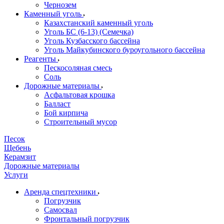
Чернозем
Каменный уголь
Казахстанский каменный уголь
Уголь БС (6-13) (Семечка)
Уголь Кузбасского бассейна
Уголь Майкубинского буроугольного бассейна
Реагенты
Пескосоляная смесь
Соль
Дорожные материалы
Асфальтовая крошка
Балласт
Бой кирпича
Строительный мусор
Песок
Щебень
Керамзит
Дорожные материалы
Услуги
Аренда спецтехники
Погрузчик
Самосвал
Фронтальный погрузчик