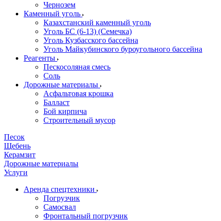
Чернозем
Каменный уголь
Казахстанский каменный уголь
Уголь БС (6-13) (Семечка)
Уголь Кузбасского бассейна
Уголь Майкубинского буроугольного бассейна
Реагенты
Пескосоляная смесь
Соль
Дорожные материалы
Асфальтовая крошка
Балласт
Бой кирпича
Строительный мусор
Песок
Щебень
Керамзит
Дорожные материалы
Услуги
Аренда спецтехники
Погрузчик
Самосвал
Фронтальный погрузчик