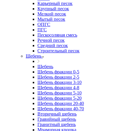
Карьерный песок
Крупный песок
Мелкий песок
Мытый песок
ОПГС
ПГС
Пескосоляная смесь
Речной песок
Средний песок
Строительный песок
Щебень
Щебень
Щебень фракции 0-5
Щебень фракции 2-5
Щебень фракции 3-10
Щебень фракции 4-8
Щебень фракции 5-10
Щебень фракции 5-20
Щебень фракции 20-40
Щебень фракции 40-70
Вторичный щебень
Гравийный щебень
Гранитный щебень
Мраморная крошка