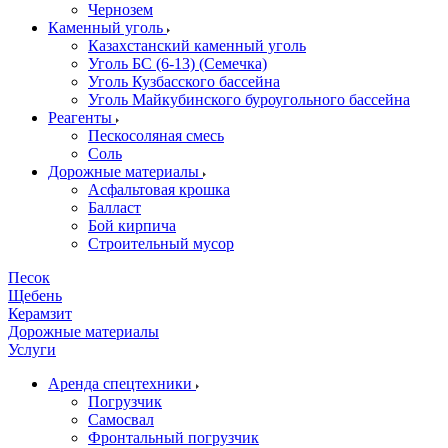
Чернозем
Каменный уголь
Казахстанский каменный уголь
Уголь БС (6-13) (Семечка)
Уголь Кузбасского бассейна
Уголь Майкубинского буроугольного бассейна
Реагенты
Пескосоляная смесь
Соль
Дорожные материалы
Асфальтовая крошка
Балласт
Бой кирпича
Строительный мусор
Песок
Щебень
Керамзит
Дорожные материалы
Услуги
Аренда спецтехники
Погрузчик
Самосвал
Фронтальный погрузчик