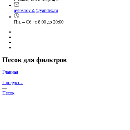
avtostroy55@yandex.ru
Пн. – Сб.: с 8:00 до 20:00
Песок для фильтров
Главная
—
Продукты
—
Песок
Доставка в день заказа
Закажите песок прямо сейчас, и мы доставим
его в день обращения!