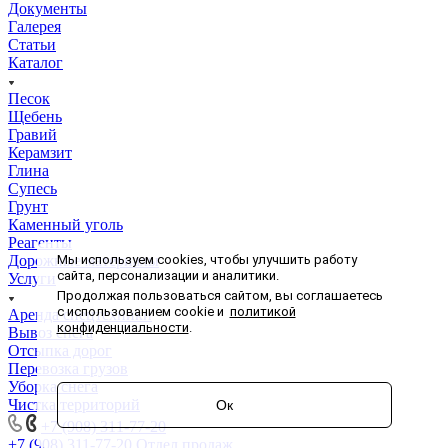
Документы
Галерея
Статьи
Каталог
Песок
Щебень
Гравий
Керамзит
Глина
Супесь
Грунт
Каменный уголь
Реагенты
Дорожные материалы
Мы используем cookies, чтобы улучшить работу
сайта, персонализации и аналитики.
Услуги
Продолжая пользоваться сайтом, вы соглашаетесь
с использованием cookie и
политикой
Аренда спецтехники
конфиденциальности
.
Вывоз снега
Отсыпка дорог
Перевозка грузов
Уборка снега
Чистка территорий
Ок
+7 (908) 311-77-20
+7 (908) 311-77-20
Отдел продаж