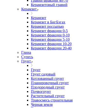
Гравий фракции 40-70
Керамзитовый гравий
Керамзит
Керамзит
Керамзит в БигБэгах
Керамзит россыпью
Керамзит фракции 0-5
Керамзит фракции 0-10
Керамзит фракции 5-10
Керамзит фракции 10-20
Керамзит фракции 20-40
Глина
Супесь
Грунт
Грунт
Грунт садовый
Котлованный грунт
Планировочный грунт
Плодородный грунт
Почвогрунт
Растительный грунт
Травосмесь строительная
Черная земля