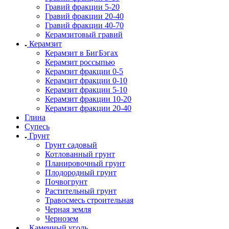
Гравий фракции 5-20
Гравий фракции 20-40
Гравий фракции 40-70
Керамзитовый гравий
Керамзит
Керамзит в БигБэгах
Керамзит россыпью
Керамзит фракции 0-5
Керамзит фракции 0-10
Керамзит фракции 5-10
Керамзит фракции 10-20
Керамзит фракции 20-40
Глина
Супесь
Грунт
Грунт садовый
Котлованный грунт
Планировочный грунт
Плодородный грунт
Почвогрунт
Растительный грунт
Травосмесь строительная
Черная земля
Чернозем
Каменный уголь