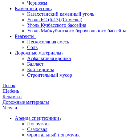
Чернозем
Каменный уголь
Казахстанский каменный уголь
Уголь БС (6-13) (Семечка)
Уголь Кузбасского бассейна
Уголь Майкубинского буроугольного бассейна
Реагенты
Пескосоляная смесь
Соль
Дорожные материалы
Асфальтовая крошка
Балласт
Бой кирпича
Строительный мусор
Песок
Щебень
Керамзит
Дорожные материалы
Услуги
Аренда спецтехники
Погрузчик
Самосвал
Фронтальный погрузчик