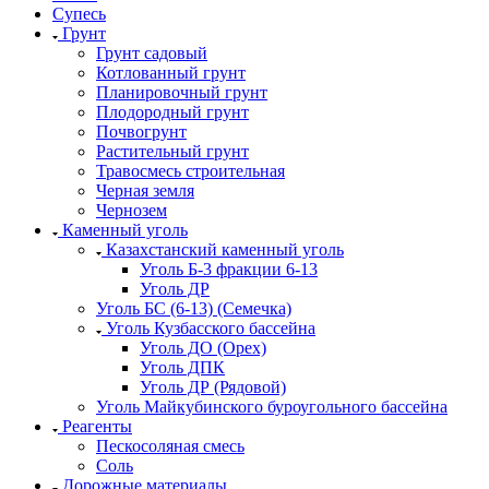
Супесь
Грунт
Грунт садовый
Котлованный грунт
Планировочный грунт
Плодородный грунт
Почвогрунт
Растительный грунт
Травосмесь строительная
Черная земля
Чернозем
Каменный уголь
Казахстанский каменный уголь
Уголь Б-3 фракции 6-13
Уголь ДР
Уголь БС (6-13) (Семечка)
Уголь Кузбасского бассейна
Уголь ДО (Орех)
Уголь ДПК
Уголь ДР (Рядовой)
Уголь Майкубинского буроугольного бассейна
Реагенты
Пескосоляная смесь
Соль
Дорожные материалы