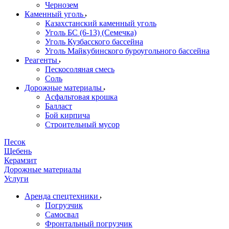
Чернозем
Каменный уголь
Казахстанский каменный уголь
Уголь БС (6-13) (Семечка)
Уголь Кузбасского бассейна
Уголь Майкубинского буроугольного бассейна
Реагенты
Пескосоляная смесь
Соль
Дорожные материалы
Асфальтовая крошка
Балласт
Бой кирпича
Строительный мусор
Песок
Щебень
Керамзит
Дорожные материалы
Услуги
Аренда спецтехники
Погрузчик
Самосвал
Фронтальный погрузчик