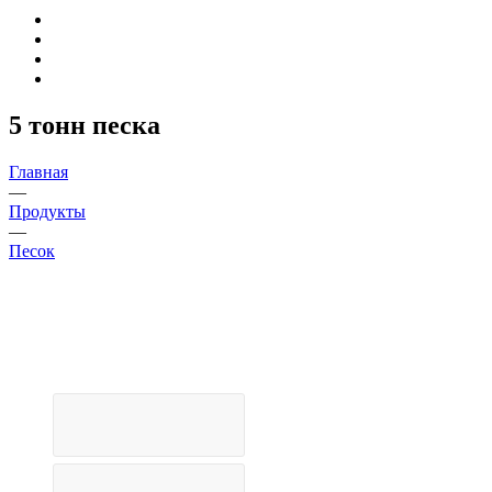
5 тонн песка
Главная
—
Продукты
—
Песок
Доставка в день заказа
Закажите песок прямо сейчас, и мы доставим
его в день обращения!