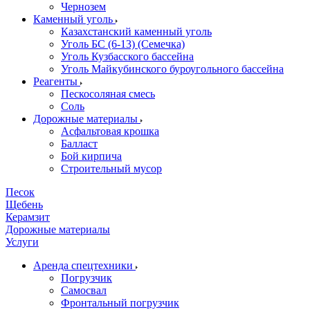
Чернозем
Каменный уголь
Казахстанский каменный уголь
Уголь БС (6-13) (Семечка)
Уголь Кузбасского бассейна
Уголь Майкубинского буроугольного бассейна
Реагенты
Пескосоляная смесь
Соль
Дорожные материалы
Асфальтовая крошка
Балласт
Бой кирпича
Строительный мусор
Песок
Щебень
Керамзит
Дорожные материалы
Услуги
Аренда спецтехники
Погрузчик
Самосвал
Фронтальный погрузчик